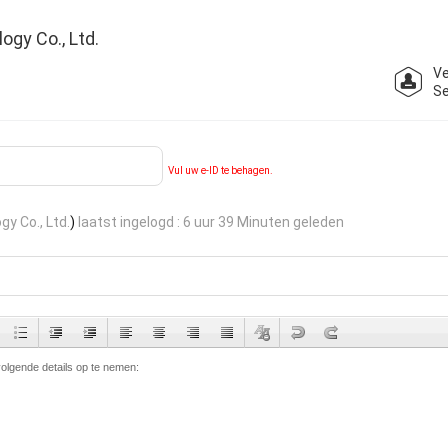
gy Co., Ltd.
V
Se
Vul uw e-ID te behagen.
y Co., Ltd.
)
laatst ingelogd : 6 uur 39 Minuten geleden