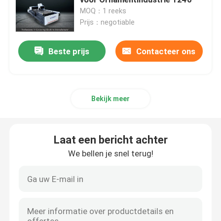
MOQ：1 reeks
Prijs：negotiable
Horizontale V-Snijmachine
Beste prijs
Contacteer ons
V de Machine van de Groefsnijder
v groefsnijmachine
Bekijk meer
CNC Bladmachine Om metaal te snijden
Laat een bericht achter
CNC V Snijmachine
We bellen je snel terug!
V Inlassende Machine
V Groefmachine voor Metaal