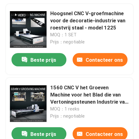
Hoogsnel CNC V-groefmachine
voor de decoratie-industrie van
roestvrij staal - model 1225
MOQ：1 SET
Prijs：negotiable
Beste prijs
Contacteer ons
1560 CNC V het Groeven
Machine voor het Blad die van
Vertoningssteunen Industrie van
het Machineornament groeven
MOQ：1 reeks
Prijs：negotiable
Beste prijs
Contacteer ons