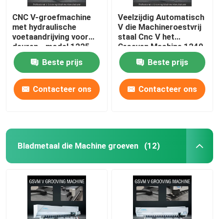
CNC V-groefmachine
Veelzijdig Automatisch
met hydraulische
V die Machineroestvrij
voetaandrijving voor
staal Cnc V het
deuren - model 1225
Groeven Machine 1240
groeven
Beste prijs
Beste prijs
Contacteer ons
Contacteer ons
Bladmetaal die Machine groeven
(12)