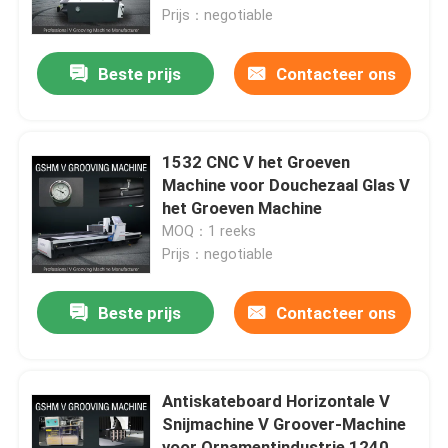
Prijs：negotiable
Producten
Beste prijs
Contacteer ons
Video's
1532 CNC V het Groeven
Hoge snelheid V het Groeven Machine
Machine voor Douchezaal Glas V
het Groeven Machine
MOQ：1 reeks
CNC V het Groeven Machine
Prijs：negotiable
Automatisch V die Machine groeven
Beste prijs
Contacteer ons
Bladmetaal die Machine groeven
Antiskateboard Horizontale V
Snijmachine V Groover-Machine
V Groover-Machine
voor Ornamentindustrie 1240