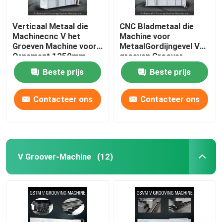
Verticaal Metaal die
CNC Bladmetaal die
Machinecnc V het
Machine voor
Groeven Machine voor
MetaalGordijngevel V
Ornament 1250mm
groeven Groover-
groeven
Machine 1240
Beste prijs
Beste prijs
Contacteer ons
Contacteer ons
V Groover-Machine
(12)