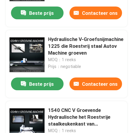
Beste prijs
Contacteer ons
Hydraulische V-Groefsnijmachine
1225 die Roestvrij staal Autov
Machine groeven
MOQ：1 reeks
Prijs：negotiable
Beste prijs
Contacteer ons
Thuis
1540 CNC V Groevende
Over ons
Hydraulische het Roestvrije
staalkeukenkast van
Machinefabrikanten
Contacten
MOQ：1 reeks