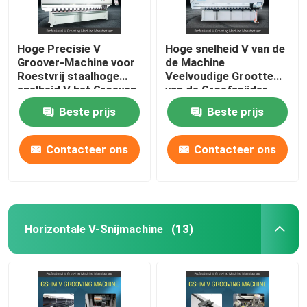
Hoge Precisie V
Hoge snelheid V van de
Groover-Machine voor
de Machine
Roestvrij staalhoge
Veelvoudige Grootte
snelheid V het Groeven
van de Groefsnijder
Machine
CNC V het Groeven
Beste prijs
Beste prijs
Machine
Contacteer ons
Contacteer ons
Horizontale V-Snijmachine
(13)