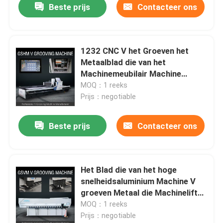
Beste prijs
Contacteer ons
1232 CNC V het Groeven het
Metaalblad die van het
Machinemeubilair Machine
groeven
MOQ：1 reeks
Prijs：negotiable
Beste prijs
Contacteer ons
Het Blad die van het hoge
snelheidsaluminium Machine V
groeven Metaal die Machinelift
1560 groeven
MOQ：1 reeks
Prijs：negotiable