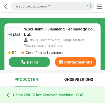
Wuxi Jianhui Jianmeng Technology Co.,
Ltd.
No.11 Jinshan Road, Liangxi District,
Wuxi,jiangsu, China,China
5.0
Geverifieerde Leverancier
Bel nu
Contacteer ons
PRODUCTEN
ONGEVEER ONS
China CNC V het Groeven Machine
(14)