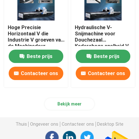
Hoge Precisie
Hydraulische V-
Horizontaal V die
Snijmachine voor
Industrie V groeven van
Douchezaal
de Machinedeur
Kadershoge snelheid V
Groover-Machine
het Groeven Machine
Beste prijs
Beste prijs
Contacteer ons
Contacteer ons
Bekijk meer
Thuis
Ongeveer ons
Contacteer ons
Desktop Site