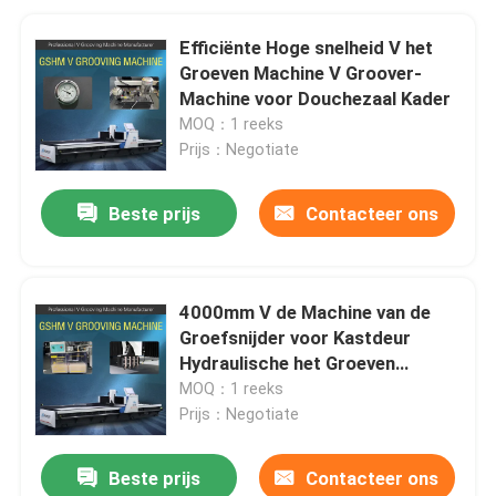
Efficiënte Hoge snelheid V het
Groeven Machine V Groover-
Machine voor Douchezaal Kader
MOQ：1 reeks
Prijs：Negotiate
Beste prijs
Contacteer ons
4000mm V de Machine van de
Groefsnijder voor Kastdeur
Hydraulische het Groeven
Machine V Type
MOQ：1 reeks
Prijs：Negotiate
Beste prijs
Contacteer ons