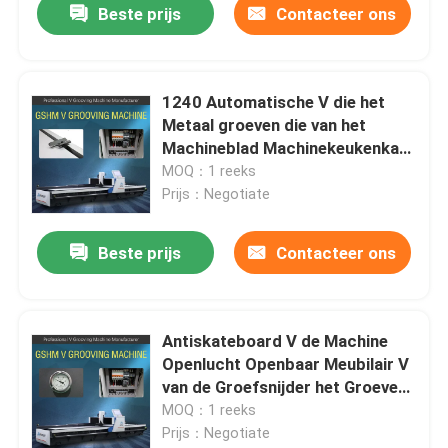
Beste prijs
Contacteer ons
1240 Automatische V die het
Metaal groeven die van het
Machineblad Machinekeukenkast
groeven
MOQ：1 reeks
Prijs：Negotiate
Beste prijs
Contacteer ons
Antiskateboard V de Machine
Openlucht Openbaar Meubilair V
van de Groefsnijder het Groeven
Machine
MOQ：1 reeks
Prijs：Negotiate