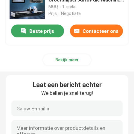
groeven
MOQ：1 reeks
Prijs：Negotiate
Horizontale V-Snijmachine
Beste prijs
Contacteer ons
V de Machine van de Groefsnijder
v groefsnijmachine
Bekijk meer
CNC Bladmachine Om metaal te snijden
Laat een bericht achter
CNC V Snijmachine
We bellen je snel terug!
V Inlassende Machine
V Groefmachine voor Metaal