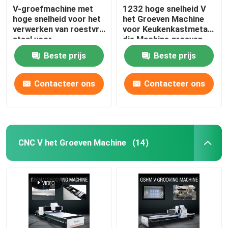
V-groefmachine met
1232 hoge snelheid V
hoge snelheid voor het
het Groeven Machine
verwerken van roestvrij
voor Keukenkastmetaal
staal voor
die Machine groeven
huisversiering
Beste prijs
Beste prijs
Contacteer ons
Contacteer ons
CNC V het Groeven Machine
(14)