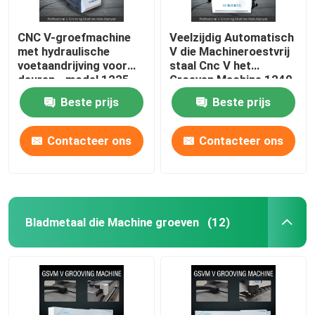
CNC V-groefmachine
Veelzijdig Automatisch
met hydraulische
V die Machineroestvrij
voetaandrijving voor
staal Cnc V het
deuren - model 1225
Groeven Machine 1240
groeven
Beste prijs
Beste prijs
Contacteer ons
Contacteer ons
Bladmetaal die Machine groeven
(12)