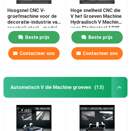
Hoogsnel CNC V-
Hoge snelheid CNC die
groefmachine voor de
V het Groeven Machine
decoratie-industrie van
Hydraulisch V Machine
roestvrij staal - model
voor Bladmetaal 1225
1225
groeven
Beste prijs
Beste prijs
Contacteer ons
Contacteer ons
Automatisch V die Machine groeven
(13)