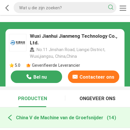
Wuxi Jianhui Jianmeng Technology Co.,
Ltd.
No.11 Jinshan Road, Liangxi District,
Wuxi,jiangsu, China,China
5.0
Geverifieerde Leverancier
Bel nu
Contacteer ons
PRODUCTEN
ONGEVEER ONS
China V de Machine van de Groefsnijder
(14)