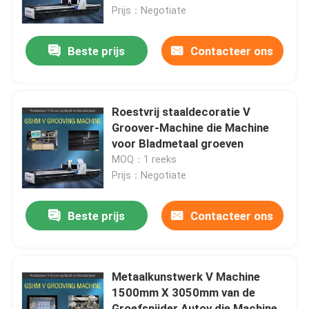
Prijs：Negotiate
Producten
Beste prijs
Contacteer ons
Video's
Roestvrij staaldecoratie V
Hoge snelheid V het Groeven Machine
Groover-Machine die Machine
voor Bladmetaal groeven
MOQ：1 reeks
CNC V het Groeven Machine
Prijs：Negotiate
Automatisch V die Machine groeven
Beste prijs
Contacteer ons
Bladmetaal die Machine groeven
Metaalkunstwerk V Machine
1500mm X 3050mm van de
V Groover-Machine
Groefsnijder Autov die Machine