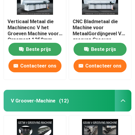
Verticaal Metaal die
CNC Bladmetaal die
Machinecnc V het
Machine voor
Groeven Machine voor
MetaalGordijngevel V
Ornament 1250mm
groeven Groover-
groeven
Machine 1240
Beste prijs
Beste prijs
Contacteer ons
Contacteer ons
V Groover-Machine
(12)