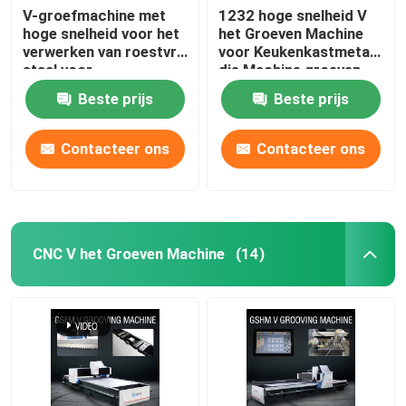
V-groefmachine met
1232 hoge snelheid V
hoge snelheid voor het
het Groeven Machine
verwerken van roestvrij
voor Keukenkastmetaal
staal voor
die Machine groeven
huisversiering
Beste prijs
Beste prijs
Contacteer ons
Contacteer ons
CNC V het Groeven Machine
(14)