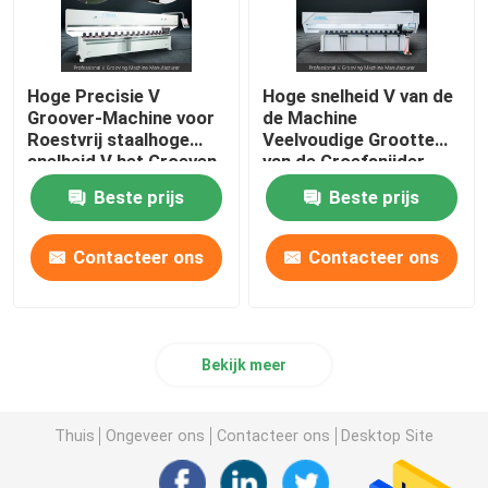
Hoge Precisie V
Hoge snelheid V van de
Groover-Machine voor
de Machine
Roestvrij staalhoge
Veelvoudige Grootte
snelheid V het Groeven
van de Groefsnijder
Machine
CNC V het Groeven
Beste prijs
Beste prijs
Machine
Contacteer ons
Contacteer ons
Bekijk meer
Thuis
Ongeveer ons
Contacteer ons
Desktop Site