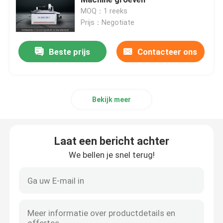
MOQ：1 reeks
Prijs：Negotiate
Horizontale V-Snijmachine
Beste prijs
Contacteer ons
V de Machine van de Groefsnijder
v groefsnijmachine
Bekijk meer
CNC Bladmachine Om metaal te snijden
Laat een bericht achter
CNC V Snijmachine
We bellen je snel terug!
V Inlassende Machine
V Groefmachine voor Metaal