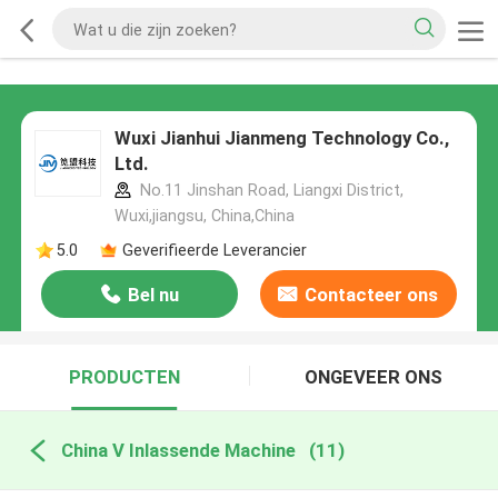
Wuxi Jianhui Jianmeng Technology Co.,
Ltd.
No.11 Jinshan Road, Liangxi District,
Wuxi,jiangsu, China,China
5.0
Geverifieerde Leverancier
Bel nu
Contacteer ons
PRODUCTEN
ONGEVEER ONS
China V Inlassende Machine
(11)