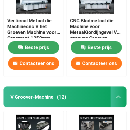
Verticaal Metaal die
CNC Bladmetaal die
Machinecnc V het
Machine voor
Groeven Machine voor
MetaalGordijngevel V
Ornament 1250mm
groeven Groover-
groeven
Machine 1240
Beste prijs
Beste prijs
Contacteer ons
Contacteer ons
V Groover-Machine
(12)