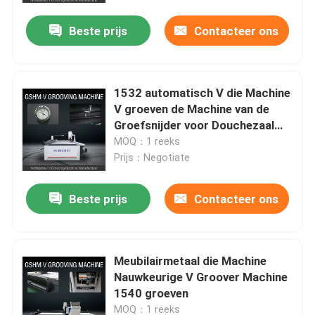
Beste prijs
Contacteer ons
1532 automatisch V die Machine
V groeven de Machine van de
Groefsnijder voor Douchezaal
Delen
MOQ：1 reeks
Prijs：Negotiate
Beste prijs
Contacteer ons
Thuis
Meubilairmetaal die Machine
Over ons
Nauwkeurige V Groover Machine
1540 groeven
Contacten
MOQ：1 reeks