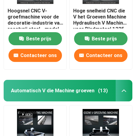
Hoogsnel CNC V-
Hoge snelheid CNC die
groefmachine voor de
V het Groeven Machine
decoratie-industrie van
Hydraulisch V Machine
roestvrij staal - model
voor Bladmetaal 1225
1225
groeven
Beste prijs
Beste prijs
Contacteer ons
Contacteer ons
Automatisch V die Machine groeven
(13)