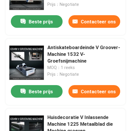
Prijs：Negotiate
Producten
Beste prijs
Contacteer ons
Video's
Antiskateboardeinde V Groover-
Hoge snelheid V het Groeven Machine
Machine 1532 V-
Groefsnijmachine
MOQ：1 reeks
CNC V het Groeven Machine
Prijs：Negotiate
Automatisch V die Machine groeven
Beste prijs
Contacteer ons
Bladmetaal die Machine groeven
Huisdecoratie V Inlassende
Machine 1225 Metaalblad die
V Groover-Machine
Machine groeven