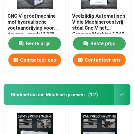
CNC V-groefmachine
Veelzijdig Automatisch
met hydraulische
V die Machineroestvrij
voetaandrijving voor
staal Cnc V het
deuren - model 1225
Groeven Machine 1240
groeven
Beste prijs
Beste prijs
Contacteer ons
Contacteer ons
Bladmetaal die Machine groeven
(12)