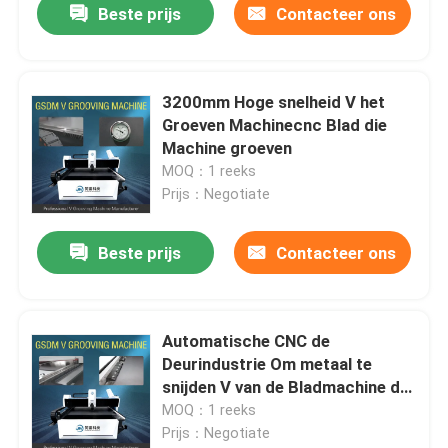
Beste prijs
Contacteer ons
3200mm Hoge snelheid V het
Groeven Machinecnc Blad die
Machine groeven
MOQ：1 reeks
Prijs：Negotiate
Beste prijs
Contacteer ons
Automatische CNC de
Deurindustrie Om metaal te
snijden V van de Bladmachine de
Machine van de Groefsnijder
MOQ：1 reeks
Prijs：Negotiate