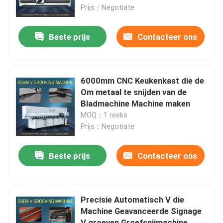
Prijs：Negotiate
Producten
Beste prijs
Contacteer ons
Video's
6000mm CNC Keukenkast die de
Hoge snelheid V het Groeven Machine
Om metaal te snijden van de
Bladmachine Machine maken
MOQ：1 reeks
CNC V het Groeven Machine
Prijs：Negotiate
Automatisch V die Machine groeven
Beste prijs
Contacteer ons
Bladmetaal die Machine groeven
Precisie Automatisch V die
Machine Geavanceerde Signage
V Groover-Machine
V groeven Groefsnijmachine