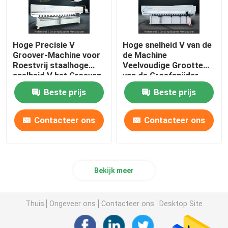
Hoge Precisie V
Hoge snelheid V van de
Groover-Machine voor
de Machine
Roestvrij staalhoge
Veelvoudige Grootte
snelheid V het Groeven
van de Groefsnijder
Machine
CNC V het Groeven
Beste prijs
Beste prijs
Machine
Contacteer ons
Contacteer ons
Bekijk meer
Thuis
Ongeveer ons
Contacteer ons
Desktop Site