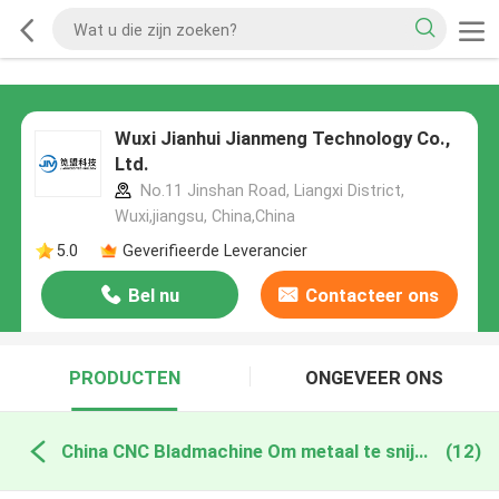
Wuxi Jianhui Jianmeng Technology Co.,
Ltd.
No.11 Jinshan Road, Liangxi District,
Wuxi,jiangsu, China,China
5.0
Geverifieerde Leverancier
Bel nu
Contacteer ons
PRODUCTEN
ONGEVEER ONS
China CNC Bladmachine Om metaal te snijden
(12)