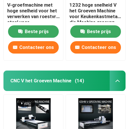
V-groefmachine met
1232 hoge snelheid V
hoge snelheid voor het
het Groeven Machine
verwerken van roestvrij
voor Keukenkastmetaal
staal voor
die Machine groeven
huisversiering
Beste prijs
Beste prijs
Contacteer ons
Contacteer ons
CNC V het Groeven Machine
(14)