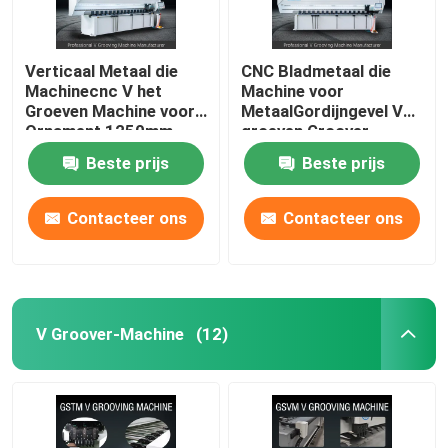
Verticaal Metaal die
CNC Bladmetaal die
Machinecnc V het
Machine voor
Groeven Machine voor
MetaalGordijngevel V
Ornament 1250mm
groeven Groover-
groeven
Machine 1240
Beste prijs
Beste prijs
Contacteer ons
Contacteer ons
V Groover-Machine
(12)