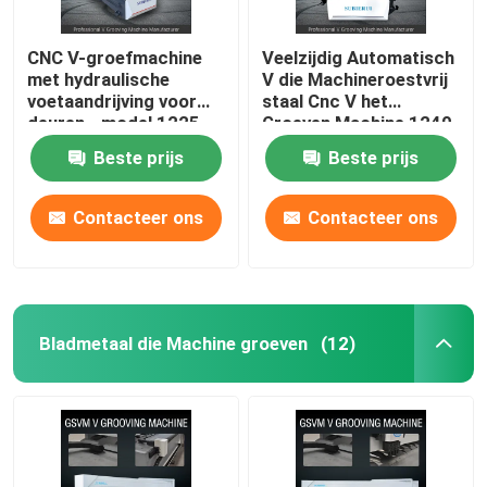
CNC V-groefmachine
Veelzijdig Automatisch
met hydraulische
V die Machineroestvrij
voetaandrijving voor
staal Cnc V het
deuren - model 1225
Groeven Machine 1240
groeven
Beste prijs
Beste prijs
Contacteer ons
Contacteer ons
Bladmetaal die Machine groeven
(12)