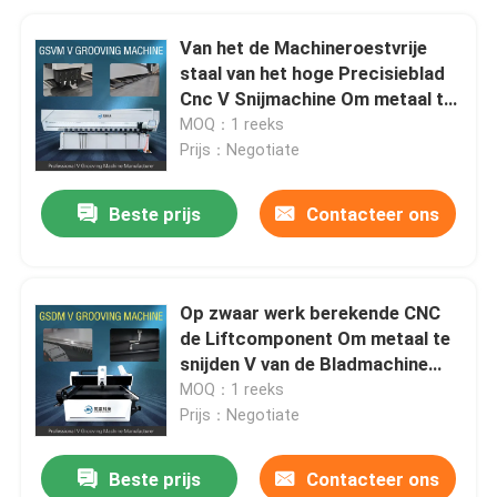
Van het de Machineroestvrije
staal van het hoge Precisieblad
Cnc V Snijmachine Om metaal te
snijden
MOQ：1 reeks
Prijs：Negotiate
Beste prijs
Contacteer ons
Op zwaar werk berekende CNC
de Liftcomponent Om metaal te
snijden V van de Bladmachine
Groover-Machine
MOQ：1 reeks
Prijs：Negotiate
Beste prijs
Contacteer ons