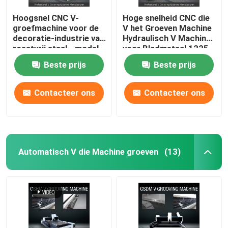
Hoogsnel CNC V-
Hoge snelheid CNC die
groefmachine voor de
V het Groeven Machine
decoratie-industrie van
Hydraulisch V Machine
roestvrij staal - model
voor Bladmetaal 1225
1225
groeven
Beste prijs
Beste prijs
Contacteer ons
Contacteer ons
Automatisch V die Machine groeven
(13)