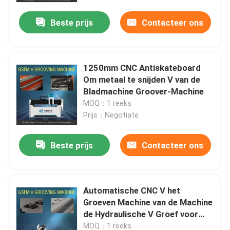
Beste prijs
Contacteer ons
1250mm CNC Antiskateboard
Om metaal te snijden V van de
Bladmachine Groover-Machine
MOQ：1 reeks
Prijs：Negotiate
Beste prijs
Contacteer ons
Thuis
Automatische CNC V het
Over ons
Groeven Machine van de Machine
de Hydraulische V Groef voor
Metaal
Contacten
MOQ：1 reeks