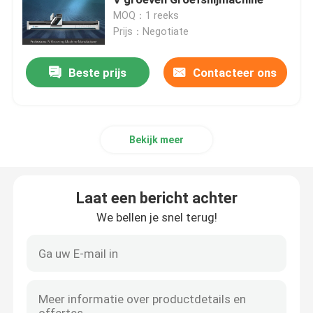
MOQ：1 reeks
Prijs：Negotiate
Horizontale V-Snijmachine
Beste prijs
Contacteer ons
V de Machine van de Groefsnijder
v groefsnijmachine
Bekijk meer
CNC Bladmachine Om metaal te snijden
Laat een bericht achter
CNC V Snijmachine
We bellen je snel terug!
V Inlassende Machine
V Groefmachine voor Metaal