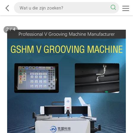
2
/
4