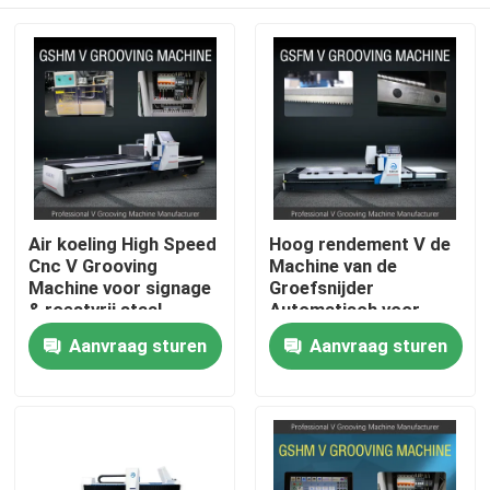
Air koeling High Speed
Hoog rendement V de
Cnc V Grooving
Machine van de
Machine voor signage
Groefsnijder
& roestvrij staal
Automatisch voor
verwerking
Aluminiumcomité
huis
Aanvraag sturen
Aanvraag sturen
Verwerking
Producten
video's