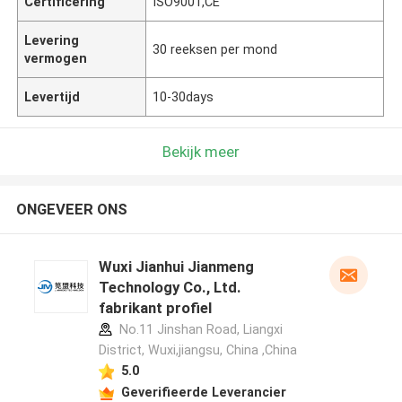
Certificering
ISO9001,CE
Levering
30 reeksen per mond
vermogen
Levertijd
10-30days
Bekijk meer
ONGEVEER ONS
Wuxi Jianhui Jianmeng
Technology Co., Ltd.
fabrikant profiel
No.11 Jinshan Road, Liangxi
District, Wuxi,jiangsu, China ,China
5.0
Geverifieerde Leverancier