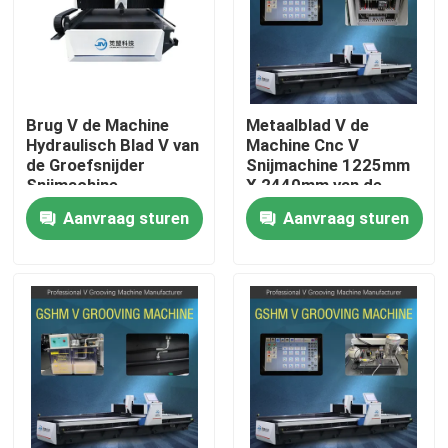
Over ons
Fabrieksreis
Brug V de Machine
Metaalblad V de
Hydraulisch Blad V van
Machine Cnc V
de Groefsnijder
Snijmachine 1225mm
Kwaliteitscontrole
Snijmachine
X 2440mm van de
Groefsnijder
Aanvraag sturen
Aanvraag sturen
Verzoek om een Citaat
Hoge snelheid V het Groeven Machine
CNC V het Groeven Machine
Automatisch V die Machine groeven