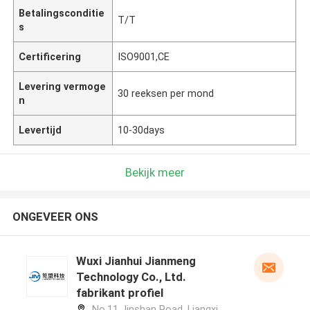
Betalingsconditie
T/T
s
Certificering
ISO9001,CE
Levering vermoge
30 reeksen per mond
n
Levertijd
10-30days
Bekijk meer
ONGEVEER ONS
Wuxi Jianhui Jianmeng
Technology Co., Ltd.
fabrikant profiel
No.11 Jinshan Road, Liangxi