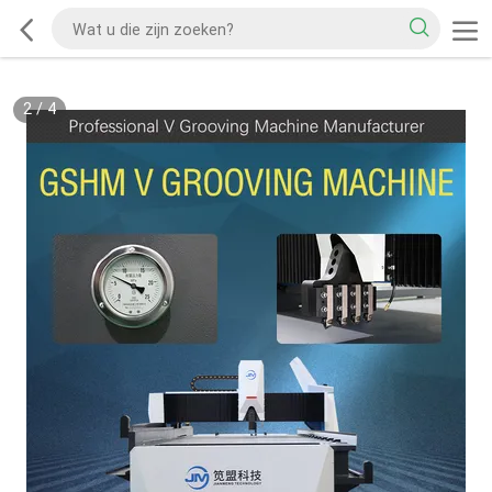
2
/
4