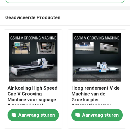
Geadviseerde Producten
Air koeling High Speed
Hoog rendement V de
Thuis
Cnc V Grooving
Machine van de
Machine voor signage
Groefsnijder
& roestvrij staal
Automatisch voor
Over ons
verwerking
Aluminiumcomité
Aanvraag sturen
Aanvraag sturen
Verwerking
Contacten