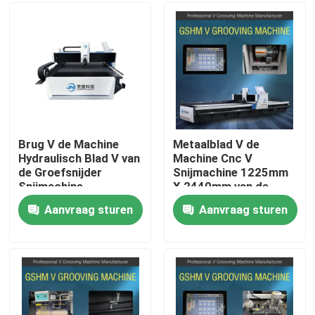
Producten
Video's
Hoge snelheid V het Groeven Machine
Brug V de Machine
Metaalblad V de
Hydraulisch Blad V van
Machine Cnc V
de Groefsnijder
Snijmachine 1225mm
CNC V het Groeven Machine
Snijmachine
X 2440mm van de
Groefsnijder
Aanvraag sturen
Aanvraag sturen
Automatisch V die Machine groeven
Bladmetaal die Machine groeven
V Groover-Machine