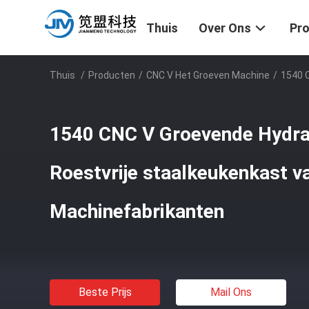
Thuis
Over Ons
Pr
Thuis
/
Producten
/
CNC V Het Groeven Machine
/
1540 
1540 CNC V Groevende Hydra
Roestvrije staalkeukenkast v
Machinefabrikanten
Beste Prijs
Mail Ons