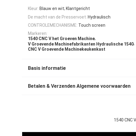
Kleur:
Blauw en wit; Klantgericht
De macht van de Presservoet:
Hydraulisch
CONTROLEMECHANISME:
Touch screen
Markeren:
,
1540 CNC V het Groeven Machine
,
V Groevende Machinefabrikanten Hydraulische 1540
CNC V Groevende Machinekeukenkast
Basis informatie
Betalen & Verzenden Algemene voorwaarden
1540 CNC V