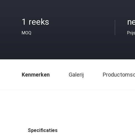
1 reeks
ne
MOQ
Prij
Kenmerken
Galerij
Productomsch
Specificaties