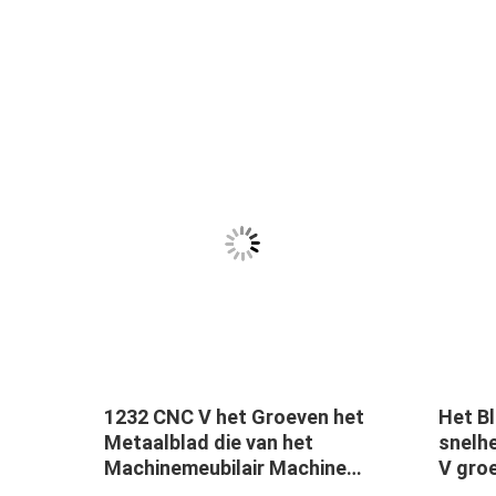
1232 CNC V het Groeven het
Het Bl
Metaalblad die van het
snelh
Machinemeubilair Machine
V gro
1532
groeven
Machi