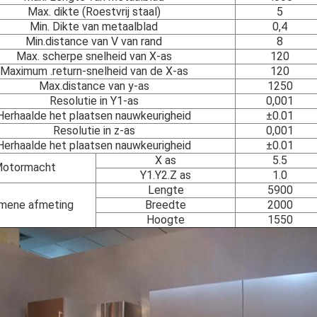
Max. dikte (Roestvrij staal)
5
Min. Dikte van metaalblad
0,4
Min.distance van V van rand
8
Max. scherpe snelheid van X-as
120
Maximum .return-snelheid van de X-as
120
Max.distance van y-as
1250
Resolutie in Y1-as
0,001
Herhaalde het plaatsen nauwkeurigheid
±0.01
Resolutie in z-as
0,001
Herhaalde het plaatsen nauwkeurigheid
±0.01
X as
5.5
otormacht
Y1.Y2.Z as
1.0
Lengte
5900
mene afmeting
Breedte
2000
Hoogte
1550