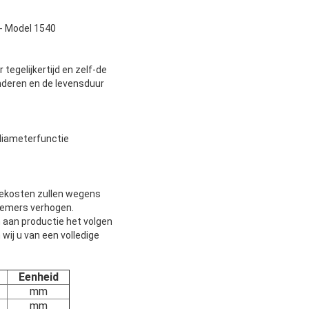
 - Model 1540
egelijkertijd en zelf-de
nderen en de levensduur
diameterfunctie
iekosten zullen wegens
nemers verhogen.
n aan productie het volgen
wij u van een volledige
Eenheid
mm
mm