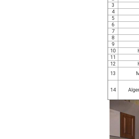
3
4
5
6
7
8
9
10
11
12
13
M
14
Alge