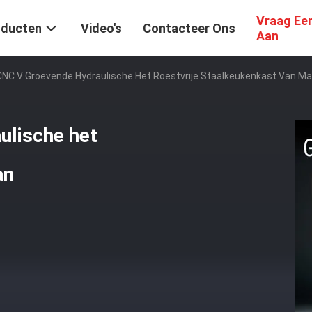
Vraag Ee
oducten
Video's
Contacteer Ons
Aan
CNC V Groevende Hydraulische Het Roestvrije Staalkeukenkast Van Ma
ulische het
an