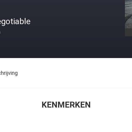
gotiable
s
rijving
KENMERKEN