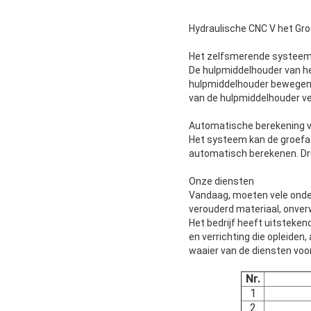
Hydraulische CNC V het Gro
Het zelfsmerende systeem
De hulpmiddelhouder van het
hulpmiddelhouder bewegen s
van de hulpmiddelhouder v
Automatische berekening v
Het systeem kan de groefaf
automatisch berekenen. Dru
Onze diensten
Vandaag, moeten vele onder
verouderd materiaal, onve
Het bedrijf heeft uitsteken
en verrichting die opleiden
waaier van de diensten voo
Nr.
1
2