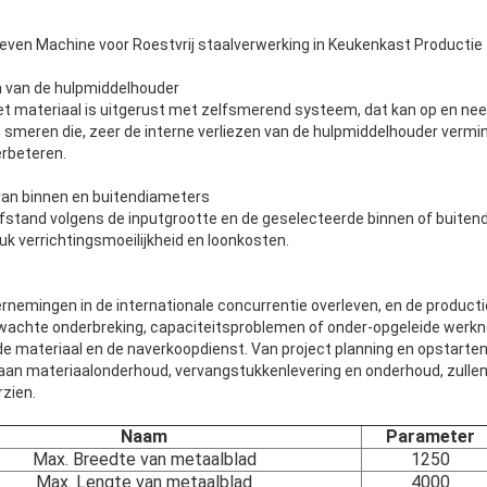
even Machine voor Roestvrij staalverwerking in Keukenkast Productie
 van de hulpmiddelhouder
 materiaal is uitgerust met zelfsmerend systeem, dat kan op en neer t
meren die, zeer de interne verliezen van de hulpmiddelhouder vermi
erbeteren.
an binnen en buitendiameters
stand volgens de inputgrootte en de geselecteerde binnen of buiten
k verrichtingsmoeilijkheid en loonkosten.
nemingen in de internationale concurrentie overleven, en de product
rwachte onderbreking, capaciteitsproblemen of onder-opgeleide werk
de materiaal en de naverkoopdienst. Van project planning en opstarte
, aan materiaalonderhoud, vervangstukkenlevering en onderhoud, zullen 
rzien.
Naam
Parameter
Max. Breedte van metaalblad
1250
Max. Lengte van metaalblad
4000