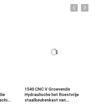
VID
1540 CNC V Groevende
Hoog
die
Hydraulische het Roestvrije
groe
achine
staalkeukenkast van
deco
Machinefabrikanten
roest