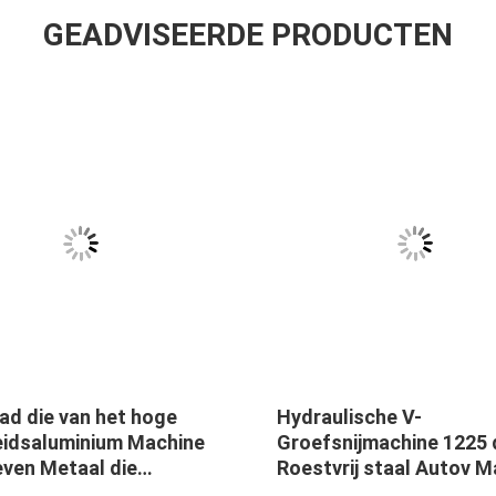
GEADVISEERDE PRODUCTEN
ad die van het hoge
Hydraulische V-
eidsaluminium Machine
Groefsnijmachine 1225 
even Metaal die
Roestvrij staal Autov M
nelift 1560 groeven
groeven