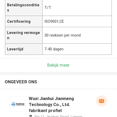
Betalingsconditie
T/T
s
Certificering
ISO9001,CE
Levering vermoge
30 reeksen per mond
n
Levertijd
7-40 dagen
Bekijk meer
ONGEVEER ONS
Wuxi Jianhui Jianmeng
Technology Co., Ltd.
fabrikant profiel
No.11 Jinshan Road, Liangxi