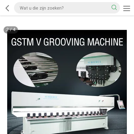
2
/
4