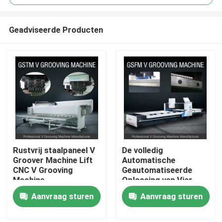
Geadviseerde Producten
Rustvrij staalpaneel V
De volledig
Thuis
Groover Machine Lift
Automatische
CNC V Grooving
Geautomatiseerde
Machine
Oplossing van Vier
Over ons
Opgeruimde V Groover
Aanvraag sturen
Aanvraag sturen
Machine voor
Deurindustrie
Contacten