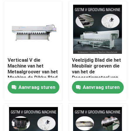
Producten
Video's
Hoge snelheid V het Groeven Machine
Verticaal V die
Veelzijdig Blad die het
Machine van het
Meubilair groeven die
Metaalgroover van het
van het de
CNC V het Groeven Machine
Machine de Dikke Blad
Decoratiemetaal van
groeven
het Machinehuis
Aanvraag sturen
Aanvraag sturen
Machine maken
Automatisch V die Machine groeven
Bladmetaal die Machine groeven
V Groover-Machine