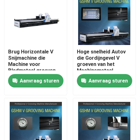
Producten
Video's
Brug Horizontale V
Hoge snelheid Autov
Hoge snelheid V het Groeven Machine
Snijmachine die
die Gordijngevel V
Machine voor
groeven van het
Bladmetaal groeven
Machinemetaal
Groover-Machine
CNC V het Groeven Machine
Aanvraag sturen
Aanvraag sturen
Automatisch V die Machine groeven
Bladmetaal die Machine groeven
V Groover-Machine