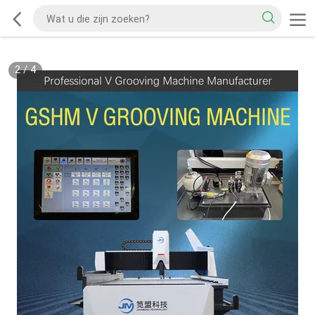
2
/
4