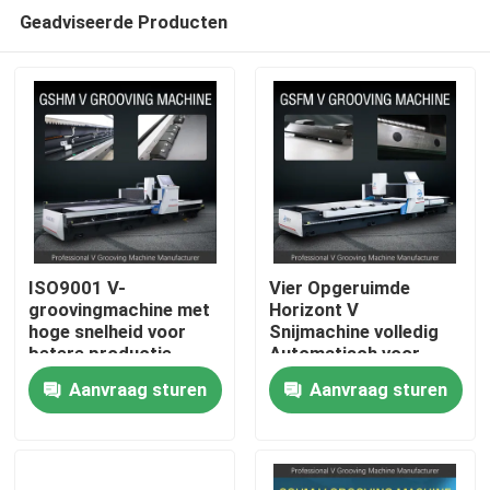
Geadviseerde Producten
ISO9001 V-
Vier Opgeruimde
groovingmachine met
Horizont V
hoge snelheid voor
Snijmachine volledig
Thuis
betere productie-
Automatisch voor
efficiëntie
Deur die
Aanvraag sturen
Aanvraag sturen
Aluminiumvernisje
Over ons
optimaliseren
Contacten