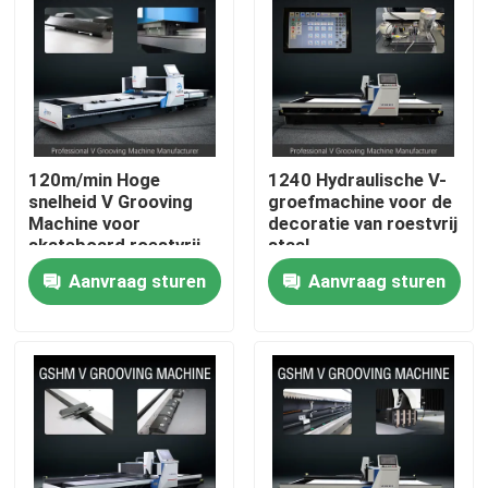
Producten
Video's
120m/min Hoge
1240 Hydraulische V-
Hoge snelheid V het Groeven Machine
snelheid V Grooving
groefmachine voor de
Machine voor
decoratie van roestvrij
skateboard roestvrij
staal
staal decoratie
CNC V het Groeven Machine
Aanvraag sturen
Aanvraag sturen
Automatisch V die Machine groeven
Bladmetaal die Machine groeven
V Groover-Machine