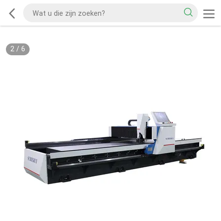
2
/
6