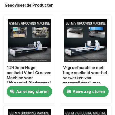
Geadviseerde Producten
1240mm Hoge
V-groefmachine met
snelheid V het Groeven
hoge snelheid voor het
Machine voor
verwerken van
Thuis
Liftcomité Bladmetaal
roestvrij staal voor
die Machine groeven
huisversiering
Aanvraag sturen
Aanvraag sturen
Over ons
Contacten