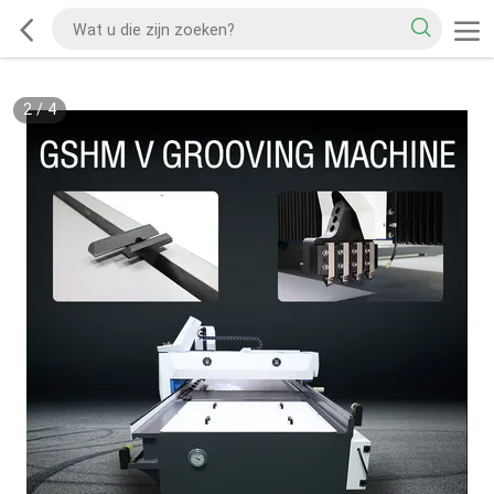
2
/
4