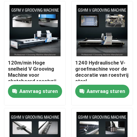
Producten
Video's
Hoge snelheid V het Groeven Machine
120m/min Hoge
1240 Hydraulische V-
snelheid V Grooving
groefmachine voor de
Machine voor
decoratie van roestvrij
CNC V het Groeven Machine
skateboard roestvrij
staal
staal decoratie
Aanvraag sturen
Aanvraag sturen
Automatisch V die Machine groeven
Bladmetaal die Machine groeven
V Groover-Machine