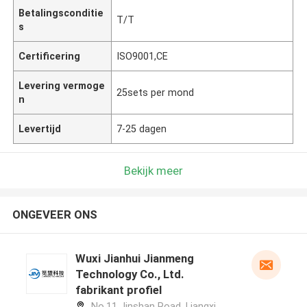
Betalingsconditie
T/T
s
Certificering
ISO9001,CE
Levering vermoge
25sets per mond
n
Levertijd
7-25 dagen
Bekijk meer
ONGEVEER ONS
Wuxi Jianhui Jianmeng
Technology Co., Ltd.
fabrikant profiel
No.11 Jinshan Road, Liangxi