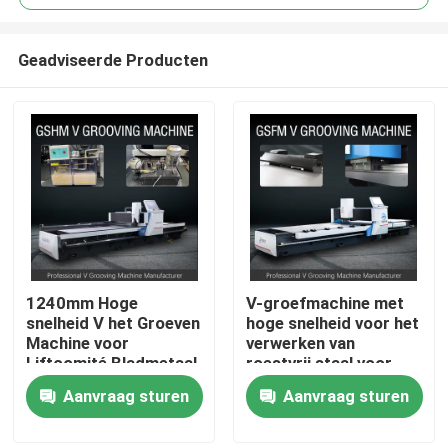
Geadviseerde Producten
1240mm Hoge
V-groefmachine met
Thuis
snelheid V het Groeven
hoge snelheid voor het
Machine voor
verwerken van
Liftcomité Bladmetaal
roestvrij staal voor
Over ons
die Machine groeven
huisversiering
Aanvraag sturen
Aanvraag sturen
Contacten