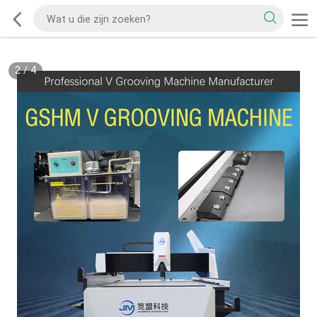
2
/
4