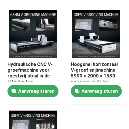
Hydraulische CNC V-
Hoogsnel horizontaal
groefmachine voor
V-groef snijmachine
roestvrij staal in de
5900 × 2000 × 1550
liftindustrie
mm voor metalen
panelen
Thuis
Aanvraag sturen
Aanvraag sturen
Over ons
Contacten