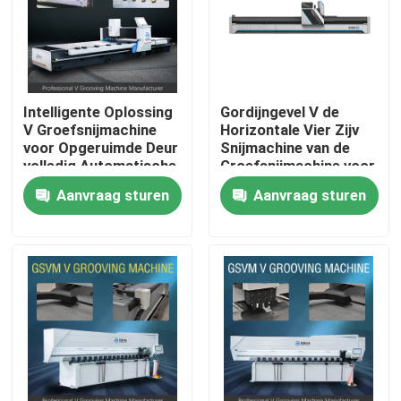
Producten
Video's
Intelligente Oplossing
Gordijngevel V de
V Groefsnijmachine
Horizontale Vier Zijv
voor Opgeruimde Deur
Snijmachine van de
Hoge snelheid V het Groeven Machine
volledig Automatische
Groefsnijmachine voor
Vier
Dozen
Aanvraag sturen
Aanvraag sturen
CNC V het Groeven Machine
Automatisch V die Machine groeven
Bladmetaal die Machine groeven
V Groover-Machine