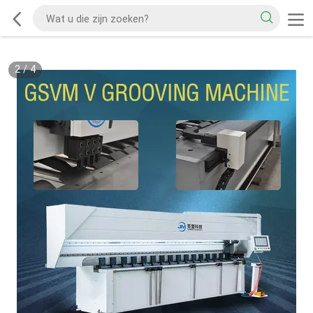
2
/
4