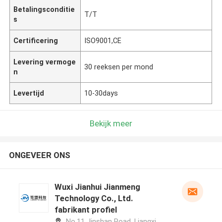
Betalingsconditie
T/T
s
Certificering
ISO9001,CE
Levering vermoge
30 reeksen per mond
n
Levertijd
10-30days
Bekijk meer
ONGEVEER ONS
Wuxi Jianhui Jianmeng
Technology Co., Ltd.
fabrikant profiel
No.11 Jinshan Road, Liangxi