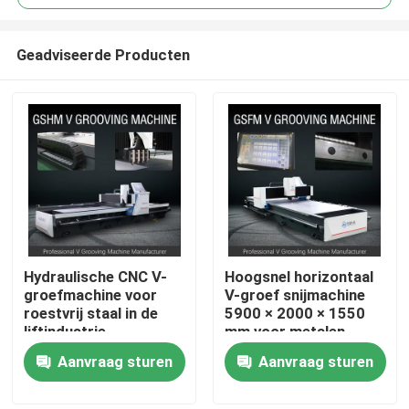
Geadviseerde Producten
Hydraulische CNC V-
Hoogsnel horizontaal
Thuis
groefmachine voor
V-groef snijmachine
roestvrij staal in de
5900 × 2000 × 1550
liftindustrie
mm voor metalen
Over ons
panelen
Aanvraag sturen
Aanvraag sturen
Contacten