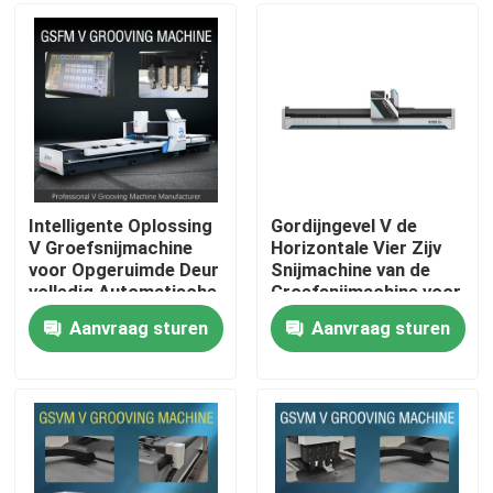
Producten
Video's
Hoge snelheid V het Groeven Machine
Intelligente Oplossing
Gordijngevel V de
V Groefsnijmachine
Horizontale Vier Zijv
voor Opgeruimde Deur
Snijmachine van de
CNC V het Groeven Machine
volledig Automatische
Groefsnijmachine voor
Vier
Dozen
Aanvraag sturen
Aanvraag sturen
Automatisch V die Machine groeven
Bladmetaal die Machine groeven
V Groover-Machine