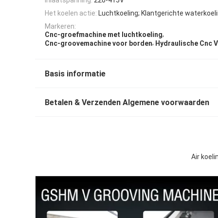
Het koelen actie:
Luchtkoeling; Klantgerichte waterkoel
Markeren:
,
Cnc-groefmachine met luchtkoeling
,
Cnc-groovemachine voor borden
Hydraulische Cnc 
Basis informatie
Betalen & Verzenden Algemene voorwaarden
Air koel