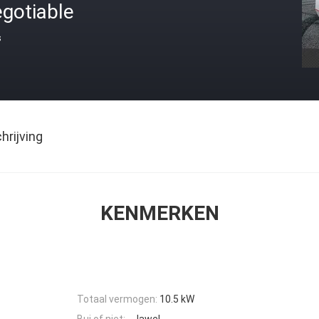
gotiable
s
rijving
KENMERKEN
Totaal vermogen:
10.5 kW
Bui of niet:
- Jawel.