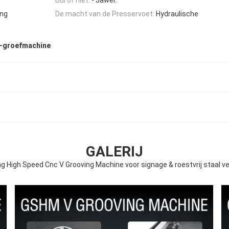
ing
De macht van de Presservoet:
Hydraulische
V-groefmachine
GALERIJ
ing High Speed Cnc V Grooving Machine voor signage & roestvrij staal v