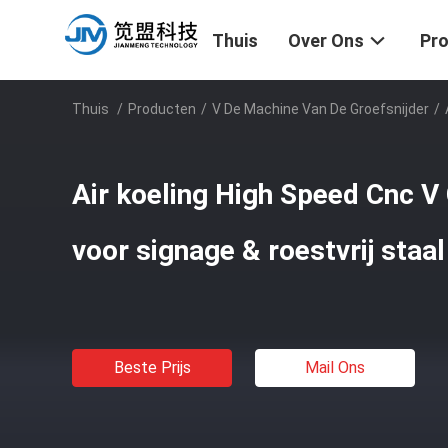
Thuis
Over Ons
Pr
Thuis
/
Producten
/
V De Machine Van De Groefsnijder
/
Air koeling High Speed Cnc V
voor signage & roestvrij staa
Beste Prijs
Mail Ons