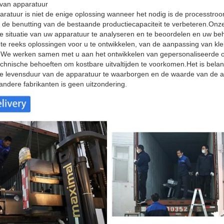
van apparatuur
aratuur is niet de enige oplossing wanneer het nodig is de processtro
f de benutting van de bestaande productiecapaciteit te verbeteren.Onz
situatie van uw apparatuur te analyseren en te beoordelen en uw be
 reeks oplossingen voor u te ontwikkelen, van de aanpassing van klei
.We werken samen met u aan het ontwikkelen van gepersonaliseerde 
echnische behoeften om kostbare uitvaltijden te voorkomen.Het is belang
de levensduur van de apparatuur te waarborgen en de waarde van de ap
ndere fabrikanten is geen uitzondering.