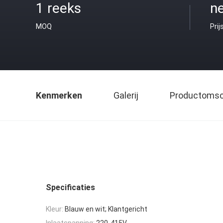
1 reeks
ne
MOQ
Prij
Kenmerken
Galerij
Productomsch
Specificaties
Kleur:
Blauw en wit; Klantgericht
Inlaatspanning:
220-415V