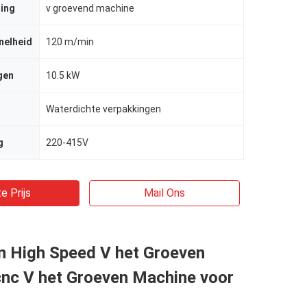
ing
v groevend machine
nelheid
120 m/min
gen
10.5 kW
Waterdichte verpakkingen
g
220-415V
e Prijs
Mail Ons
 High Speed V het Groeven
nc V het Groeven Machine voor