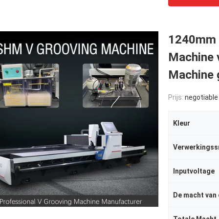
1240mm H
Machine v
Machine 
Prijs:
negotiable
Kleur
Verwerkingss
Inputvoltage