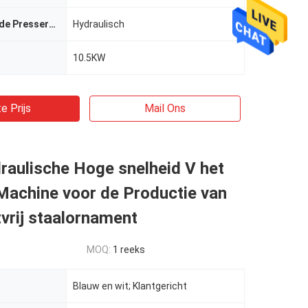
De macht van de Presservoet
Hydraulisch
10.5KW
e Prijs
Mail Ons
raulische Hoge snelheid V het
Machine voor de Productie van
vrij staalornament
MOQ:
1 reeks
Blauw en wit; Klantgericht