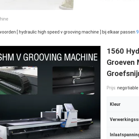
chine
oorden [ hydraulic high speed v grooving machine ] bij elkaar passen
9
1560 Hyd
Groeven 
Groefsni
Prijs:
negotiable
Kleur
Verwerkingss
Inlaatspannin