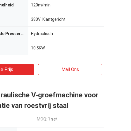
nelheid
120m/min
380V; Klantgericht
De macht van de Presservoet
Hydraulisch
10.5KW
e Prijs
Mail Ons
raulische V-groefmachine voor
tie van roestvrij staal
MOQ:
1 set