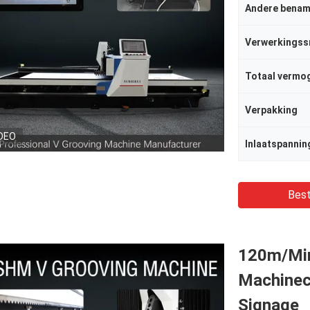
Andere benam
Verwerkingss
Totaal vermo
Verpakking
DEO
Inlaatspannin
Best
120m/Min
Machinec
Signage