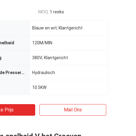
MOQ:
1 reeks
Blauw en wit; Klantgericht
nelheid
120M/MIN
g
380V; Klantgericht
De macht van de Presservoet
Hydraulisch
10.5KW
e Prijs
Mail Ons