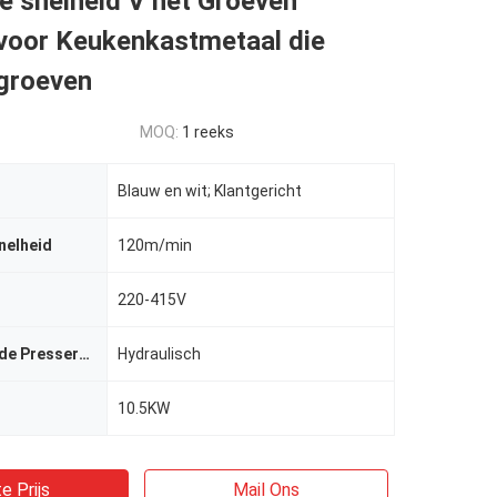
e snelheid V het Groeven
voor Keukenkastmetaal die
groeven
MOQ:
1 reeks
Blauw en wit; Klantgericht
nelheid
120m/min
220-415V
De macht van de Presservoet
Hydraulisch
10.5KW
e Prijs
Mail Ons