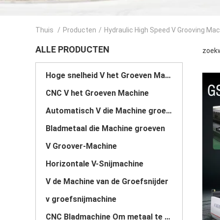
Thuis
/
Producten
/
Hydraulic High Speed V Grooving Ma
ALLE PRODUCTEN
zoekw
Hoge snelheid V het Groeven Machine
CNC V het Groeven Machine
Automatisch V die Machine groeven
Bladmetaal die Machine groeven
V Groover-Machine
Horizontale V-Snijmachine
V de Machine van de Groefsnijder
v groefsnijmachine
CNC Bladmachine Om metaal te snijden