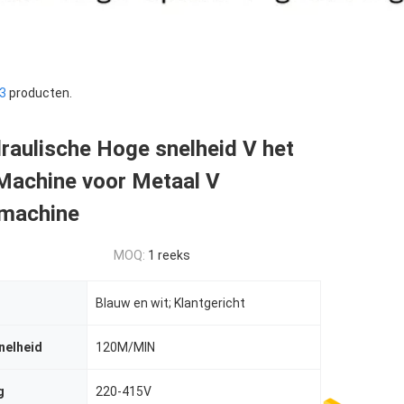
3
producten.
raulische Hoge snelheid V het
Machine voor Metaal V
jmachine
MOQ:
1 reeks
Blauw en wit; Klantgericht
nelheid
120M/MIN
g
220-415V