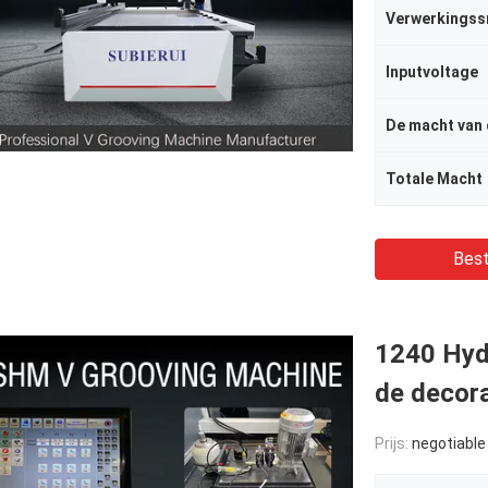
Verwerkingss
Inputvoltage
Totale Macht
Best
1240 Hyd
de decora
Prijs:
negotiable