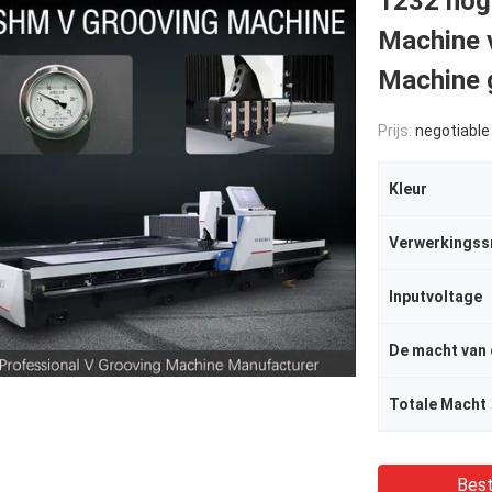
1232 hog
Machine 
Machine 
Prijs:
negotiable
Kleur
Verwerkingss
Inputvoltage
Totale Macht
Best