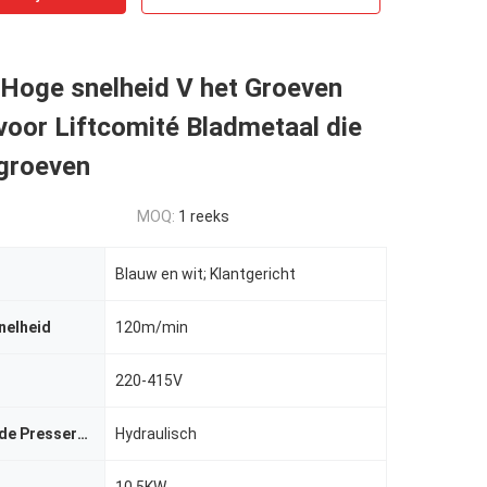
oge snelheid V het Groeven
oor Liftcomité Bladmetaal die
groeven
MOQ:
1 reeks
Blauw en wit; Klantgericht
nelheid
120m/min
220-415V
De macht van de Presservoet
Hydraulisch