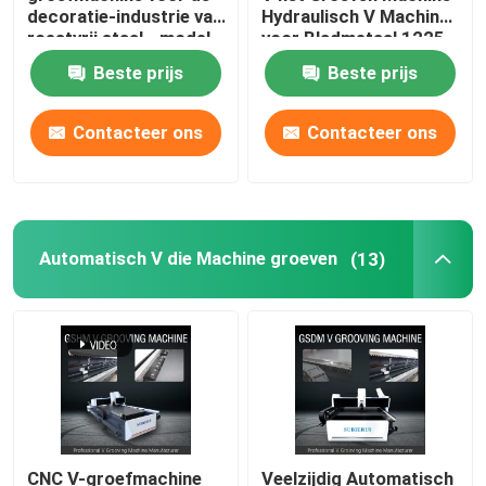
decoratie-industrie van
Hydraulisch V Machine
roestvrij staal - model
voor Bladmetaal 1225
V Inlassende Machine
1225
groeven
Beste prijs
Beste prijs
V Groefmachine voor Metaal
Contacteer ons
Contacteer ons
Automatisch V die Machine groeven
(13)
CNC V-groefmachine
Veelzijdig Automatisch