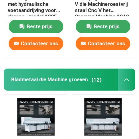
met hydraulische
V die Machineroestvrij
voetaandrijving voor
staal Cnc V het
deuren - model 1225
Groeven Machine 1240
groeven
Beste prijs
Beste prijs
Contacteer ons
Contacteer ons
Bladmetaal die Machine groeven
(12)