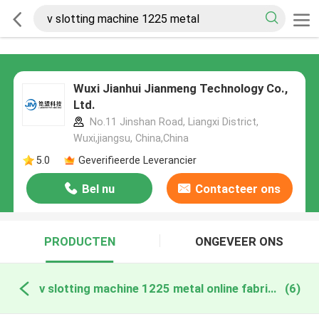
Wuxi Jianhui Jianmeng Technology Co.,
Ltd.
No.11 Jinshan Road, Liangxi District,
Wuxi,jiangsu, China,China
5.0
Geverifieerde Leverancier
Bel nu
Contacteer ons
PRODUCTEN
ONGEVEER ONS
v slotting machine 1225 metal online fabricage
(6)