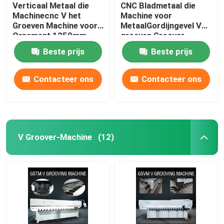
Verticaal Metaal die
CNC Bladmetaal die
Machinecnc V het
Machine voor
Groeven Machine voor
MetaalGordijngevel V
Ornament 1250mm
groeven Groover-
groeven
Machine 1240
Beste prijs
Beste prijs
Contacteer ons
Contacteer ons
V Groover-Machine
(12)