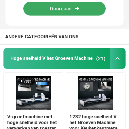
Over ons
Fabrieksreis
ANDERE CATEGORIEËN VAN ONS
Kwaliteitscontrole
Hoge snelheid V het Groeven Machine
(21)
Verzoek om een Citaat
Hoge snelheid V het Groeven Machine
CNC V het Groeven Machine
V-groefmachine met
1232 hoge snelheid V
hoge snelheid voor het
het Groeven Machine
Automatisch V die Machine groeven
verwerken van roestvrij
voor Keukenkastmetaal