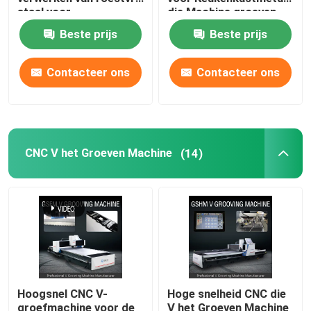
staal voor
die Machine groeven
huisversiering
Beste prijs
Beste prijs
Bladmetaal die Machine groeven
Contacteer ons
Contacteer ons
V Groover-Machine
Horizontale V-Snijmachine
CNC V het Groeven Machine
(14)
V de Machine van de Groefsnijder
v groefsnijmachine
CNC Bladmachine Om metaal te snijden
Hoogsnel CNC V-
Hoge snelheid CNC die
CNC V Snijmachine
groefmachine voor de
V het Groeven Machine