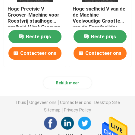
Hoge Precisie V
Hoge snelheid V van de
Groover-Machine voor
de Machine
Roestvrij staalhoge
Veelvoudige Grootte
snelheid V het Groeven
van de Groefsnijder
Machine
CNC V het Groeven
Beste prijs
Beste prijs
Machine
Contacteer ons
Contacteer ons
Bekijk meer
Thuis
Ongeveer ons
Contacteer ons
Desktop Site
Sitemap
Privacy Policy