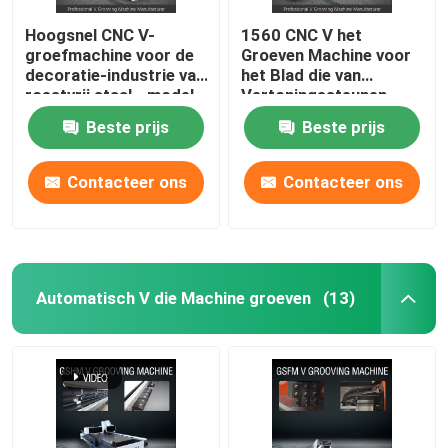
Hoogsnel CNC V-
1560 CNC V het
groefmachine voor de
Groeven Machine voor
decoratie-industrie van
het Blad die van
roestvrij staal - model
Vertoningssteunen
1225
Industrie van het
Beste prijs
Beste prijs
Machineornament
groeven
Contacteer ons
Contacteer ons
Automatisch V die Machine groeven
(13)