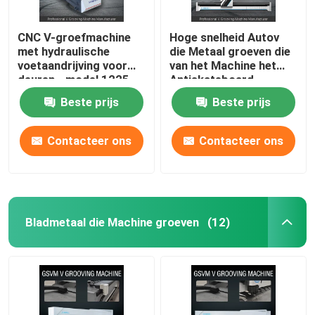
CNC V-groefmachine
Hoge snelheid Autov
met hydraulische
die Metaal groeven die
voetaandrijving voor
van het Machine het
deuren - model 1225
Antiskateboard
Machine 1232 groeven
Beste prijs
Beste prijs
Contacteer ons
Contacteer ons
Bladmetaal die Machine groeven
(12)