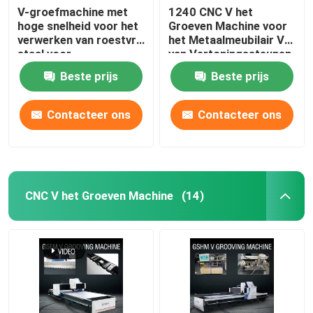
V-groefmachine met
1240 CNC V het
hoge snelheid voor het
Groeven Machine voor
verwerken van roestvrij
het Metaalmeubilair V
staal voor
van Vertoningssteunen
huisversiering
Inlassende Machine
Beste prijs
Beste prijs
Contacteer ons
Contacteer ons
CNC V het Groeven Machine
(14)