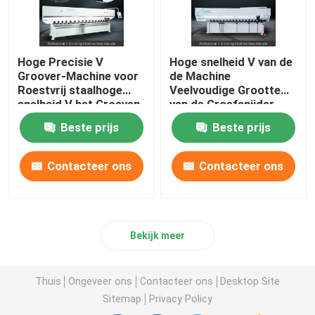
Hoge Precisie V
Hoge snelheid V van de
Groover-Machine voor
de Machine
Roestvrij staalhoge
Veelvoudige Grootte
snelheid V het Groeven
van de Groefsnijder
Machine
CNC V het Groeven
Beste prijs
Beste prijs
Machine
Contacteer ons
Contacteer ons
Bekijk meer
Thuis
Ongeveer ons
Contacteer ons
Desktop Site
Sitemap
Privacy Policy