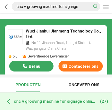
Wuxi Jianhui Jianmeng Technology Co.,
Ltd.
No.11 Jinshan Road, Liangxi District,
Wuxi,jiangsu, China,China
5.0
Geverifieerde Leverancier
Bel nu
Contacteer ons
PRODUCTEN
ONGEVEER ONS
cnc v grooving machine for signage online fabricage
(27)