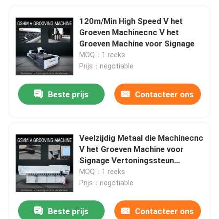
120m/Min High Speed V het
Groeven Machinecnc V het
Groeven Machine voor Signage
MOQ：1 reeks
Prijs：negotiable
Beste prijs
Contacteer ons
Veelzijdig Metaal die Machinecnc
V het Groeven Machine voor
Signage Vertoningssteun
groeven
MOQ：1 reeks
Prijs：negotiable
Beste prijs
Contacteer ons