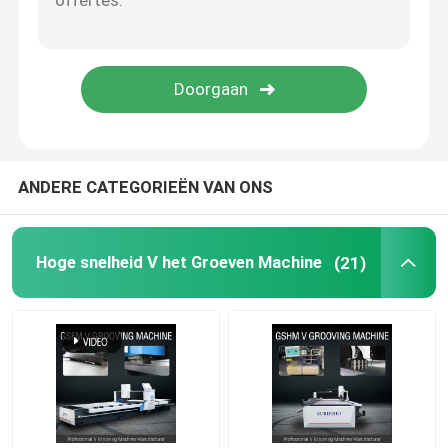
V Inlassende Machine
V Groefmachine voor Metaal
ANDERE CATEGORIEËN VAN ONS
Hoge snelheid V het Groeven Machine
(21)