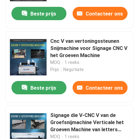
Beste prijs
Contacteer ons
Cnc V van vertoningssteunen
Snijmachine voor Signage CNC V
het Groeven Machine
MOQ：1 reeks
Prijs：Negotiate
Beste prijs
Contacteer ons
huis
Signage die V-CNC V van de
Producten
Groefsnijmachine Verticale het
Groeven Machine van letters
voorzien
video's
MOQ：1 reeks