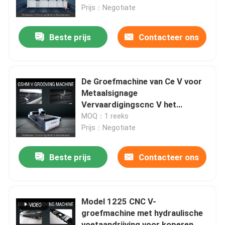
Prijs：Negotiate
Over ons
Beste prijs
Contacteer ons
Fabrieksreis
De Groefmachine van Ce V voor
Kwaliteitscontrole
Metaalsignage
Vervaardigingscnc V het
Groeven Machine
MOQ：1 reeks
Verzoek om een Citaat
Prijs：Negotiate
Hoge snelheid V het Groeven Machine
Beste prijs
Contacteer ons
CNC V het Groeven Machine
Model 1225 CNC V-
groefmachine met hydraulische
Automatisch V die Machine groeven
voetaandrijving voor koperen