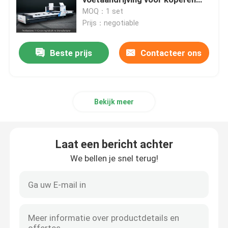
platen
MOQ：1 set
Prijs：negotiable
Bladmetaal die Machine groeven
Beste prijs
Contacteer ons
V Groover-Machine
Horizontale V-Snijmachine
Bekijk meer
V de Machine van de Groefsnijder
Laat een bericht achter
v groefsnijmachine
We bellen je snel terug!
CNC Bladmachine Om metaal te snijden
CNC V Snijmachine