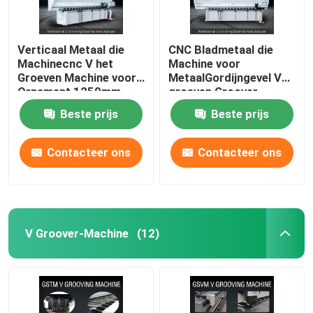
Verticaal Metaal die
CNC Bladmetaal die
Machinecnc V het
Machine voor
Groeven Machine voor
MetaalGordijngevel V
Ornament 1250mm
groeven Groover-
groeven
Machine 1240
Beste prijs
Beste prijs
Contacteer ons
Contacteer ons
V Groover-Machine
(12)