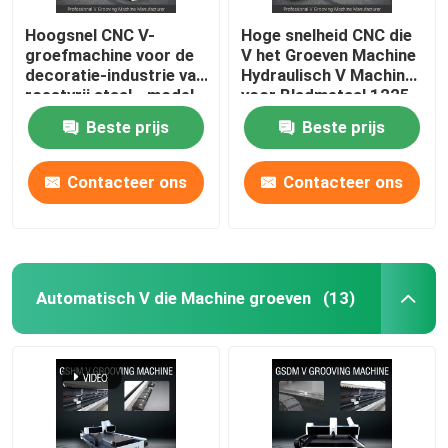
Hoogsnel CNC V-
Hoge snelheid CNC die
groefmachine voor de
V het Groeven Machine
decoratie-industrie van
Hydraulisch V Machine
roestvrij staal - model
voor Bladmetaal 1225
1225
groeven
Beste prijs
Beste prijs
Contacteer ons
Contacteer ons
Automatisch V die Machine groeven
(13)