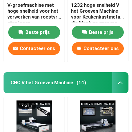
V-groefmachine met
1232 hoge snelheid V
hoge snelheid voor het
het Groeven Machine
verwerken van roestvrij
voor Keukenkastmetaal
staal voor
die Machine groeven
huisversiering
Beste prijs
Beste prijs
Contacteer ons
Contacteer ons
CNC V het Groeven Machine
(14)