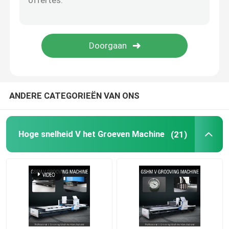
V Inlassende Machine
V Groefmachine voor Metaal
ANDERE CATEGORIEËN VAN ONS
Hoge snelheid V het Groeven Machine
(21)