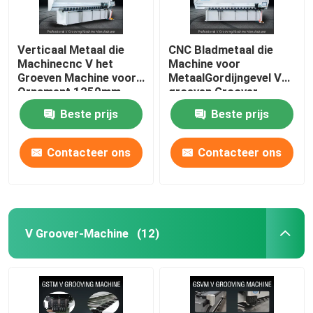
Verticaal Metaal die
CNC Bladmetaal die
Machinecnc V het
Machine voor
Groeven Machine voor
MetaalGordijngevel V
Ornament 1250mm
groeven Groover-
groeven
Machine 1240
Beste prijs
Beste prijs
Contacteer ons
Contacteer ons
V Groover-Machine
(12)