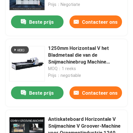
Prijs：Negotiate
Over ons
Beste prijs
Contacteer ons
Fabrieksreis
1250mm Horizontaal V het
Kwaliteitscontrole
Bladmetaal die van de
Snijmachinebrug Machine
groeven
MOQ：1 reeks
Verzoek om een Citaat
Prijs：negotiable
Hoge snelheid V het Groeven Machine
Beste prijs
Contacteer ons
CNC V het Groeven Machine
Antiskateboard Horizontale V
Snijmachine V Groover-Machine
Automatisch V die Machine groeven
voor Ornamentindustrie 1240