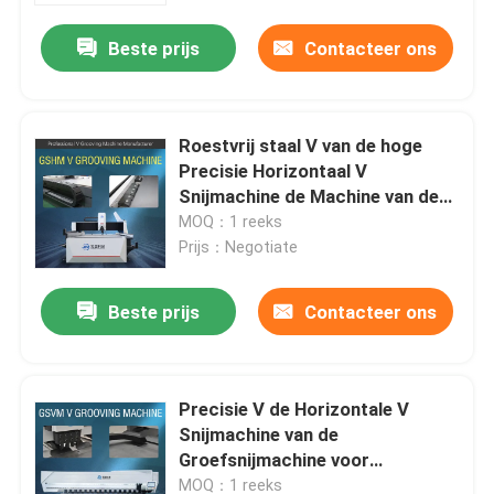
Beste prijs
Contacteer ons
Roestvrij staal V van de hoge
Precisie Horizontaal V
Snijmachine de Machine van de
Groefsnijder
MOQ：1 reeks
Prijs：Negotiate
Beste prijs
Contacteer ons
huis
Precisie V de Horizontale V
Producten
Snijmachine van de
Groefsnijmachine voor
Vertoningssteun
video's
MOQ：1 reeks