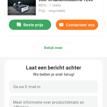
MOQ：1 reeks
Prijs：negotiable
Bladmetaal die Machine groeven
Beste prijs
Contacteer ons
V Groover-Machine
Horizontale V-Snijmachine
Bekijk meer
V de Machine van de Groefsnijder
Laat een bericht achter
v groefsnijmachine
We bellen je snel terug!
CNC Bladmachine Om metaal te snijden
CNC V Snijmachine