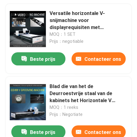
Versatile horizontale V-
snijmachine voor
displayrequisiten met
roestvrijstalen decoratie
MOQ：1 SET
Prijs：negotiable
Beste prijs
Contacteer ons
Blad die van het de
Deurroestvrije staal van de
kabinets het Horizontale V
Snijmachine Machine groeven
MOQ：1 reeks
Prijs：Negotiate
Beste prijs
Contacteer ons