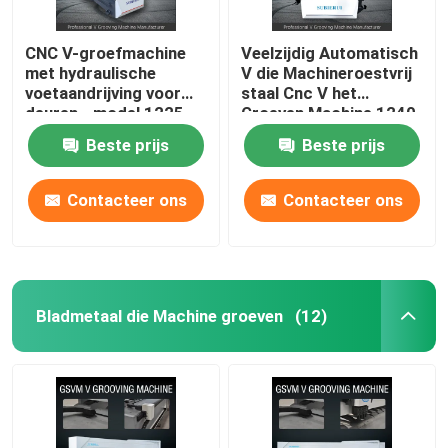
CNC V-groefmachine
Veelzijdig Automatisch
met hydraulische
V die Machineroestvrij
voetaandrijving voor
staal Cnc V het
deuren - model 1225
Groeven Machine 1240
groeven
Beste prijs
Beste prijs
Contacteer ons
Contacteer ons
Bladmetaal die Machine groeven
(12)