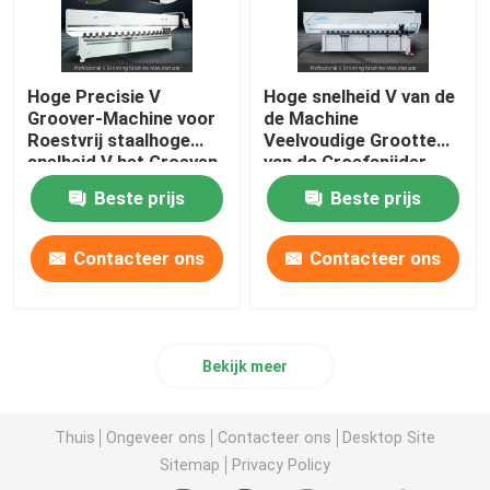
Hoge Precisie V
Hoge snelheid V van de
Groover-Machine voor
de Machine
Roestvrij staalhoge
Veelvoudige Grootte
snelheid V het Groeven
van de Groefsnijder
Machine
CNC V het Groeven
Beste prijs
Beste prijs
Machine
Contacteer ons
Contacteer ons
Bekijk meer
Thuis
Ongeveer ons
Contacteer ons
Desktop Site
Sitemap
Privacy Policy