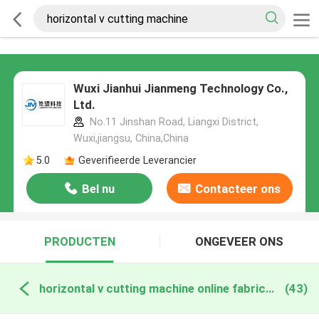
Wuxi Jianhui Jianmeng Technology Co.,
Ltd.
No.11 Jinshan Road, Liangxi District,
Wuxi,jiangsu, China,China
5.0
Geverifieerde Leverancier
Bel nu
Contacteer ons
PRODUCTEN
ONGEVEER ONS
horizontal v cutting machine online fabricage
(43)